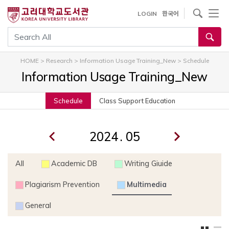
내
사이트내 검색
LOGIN
한국어
용
으
통합검색
로
건
HOME
>
Research
>
Information Usage Training_New
>
Schedule
너
Information Usage Training_New
뛰
기
Schedule
Class Support Education
.
All
Academic DB
Writing Giuide
Plagiarism Prevention
Multimedia
General