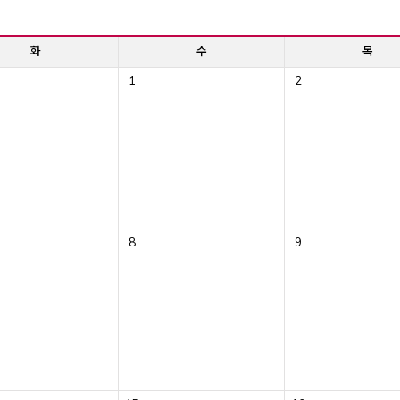
화
수
목
1
2
8
9