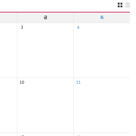
금
토
3
4
10
11