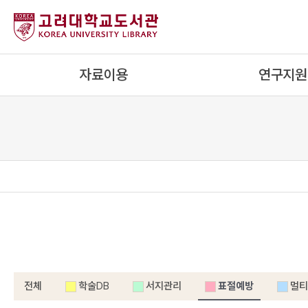
내
용
으
로
자료이용
연구지원
건
너
뛰
기
전체
학술DB
서지관리
표절예방
멀티