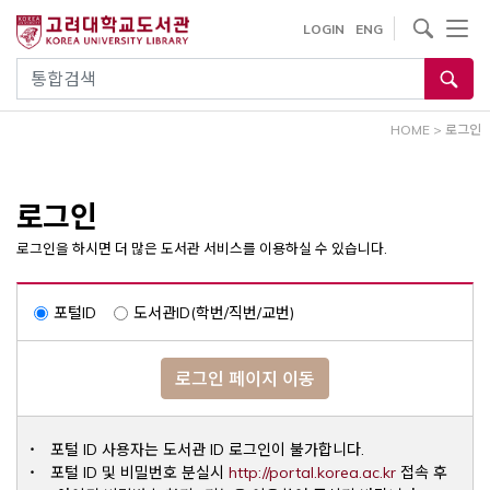
내
사이트내 검색
LOGIN
ENG
용
으
통합검색
로
건
HOME
>
로그인
너
뛰
기
로그인
로그인을 하시면 더 많은 도서관 서비스를 이용하실 수 있습니다.
포털ID
도서관ID(학번/직번/교번)
로그인 페이지 이동
포털 ID 사용자는 도서관 ID 로그인이 불가합니다.
Opens a ne
포털 ID 및 비밀번호 분실시
http://portal.korea.ac.kr
접속 후