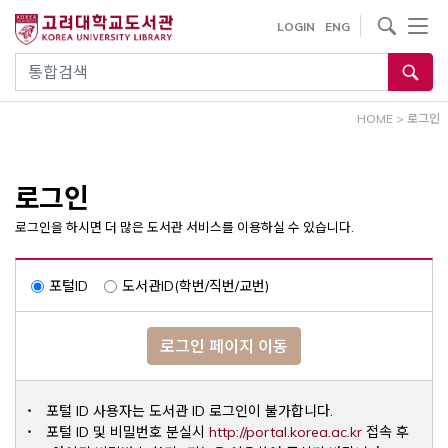
내
사이트내 검색
LOGIN
ENG
용
으
통합검색
로
건
HOME
>
로그인
너
뛰
기
로그인
로그인을 하시면 더 많은 도서관 서비스를 이용하실 수 있습니다.
포털ID
도서관ID(학번/직번/교번)
로그인 페이지 이동
포털 ID 사용자는 도서관 ID 로그인이 불가합니다.
Opens a ne
포털 ID 및 비밀번호 분실시
http://portal.korea.ac.kr
접속 후