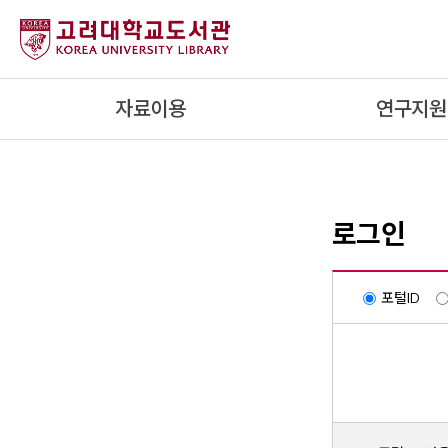
내
용
으
로
자료이용
연구지원
건
너
뛰
기
로그인
포털ID