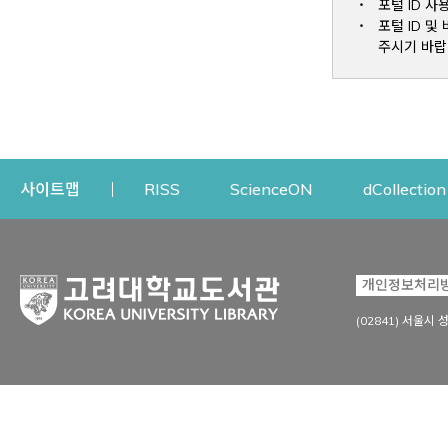
포털 ID 사
포털 ID 
주시기 바랍
Opens a new window
Opens a new win
사이트맵
RISS
ScienceON
dCollection
자료이용
연구지원
개인정보처리
Open
자료찾기
연구지원 서비스
(02841) 서울시 
상세검색
정보이용교육
강의수업자료
학술지 등재/평가 정보
데이터베이스
투고 저널 추천
전자저널
연구 동향 분석
전자책·이러닝
오픈액세스 출판 지원