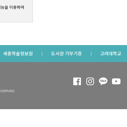
기능을 이용하여
s a new window
Opens a new window
Opens a new windo
Op
세종학술정보원
도서관 기부기증
고려대학교
나의공간
Opens a new window
Opens a new 
Opens a
Op
 window
내정보
ESERVED.
내서재
개인공지
이용자정보 관리
연회비·이용증
이용현황