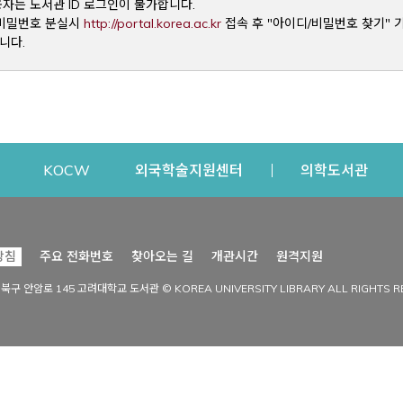
용자는 도서관 ID 로그인이 불가합니다.
Opens a new window
및 비밀번호 분실시
http://portal.korea.ac.kr
접속 후 "아이디/비밀번호 찾기" 
니다.
dow
Opens a new window
Opens a new window
Opens a new window
Open
KOCW
외국학술지원센터
의학도서관
시설이용
커뮤니티
Opens a new
방침
주요 전화번호
찾아오는 길
개관시간
원격지원
s a new window
시설찾기
도서관 소식
성북구 안암로 145 고려대학교 도서관 © KOREA UNIVERSITY LIBRARY ALL RIGHTS R
Opens a new window
시설·좌석 예약·현황
공지사항
중앙도서관
보도자료
중앙도서관(대학원)
홍보자료
학술정보관(CDL)
현황·통계
과학도서관
FAQ & QnA