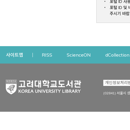
포털 ID 사
포털 ID 
주시기 바랍
Opens a new window
Opens a new win
사이트맵
RISS
ScienceON
dCollection
자료이용
연구지원
개인정보처리
Open
자료찾기
연구지원 서비스
(02841) 서울시 
상세검색
정보이용교육
강의수업자료
학술지 등재/평가 정보
데이터베이스
투고 저널 추천
전자저널
연구 동향 분석
전자책·이러닝
오픈액세스 출판 지원