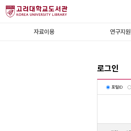
내
용
으
로
자료이용
연구지원
건
너
뛰
기
로그인
포털ID