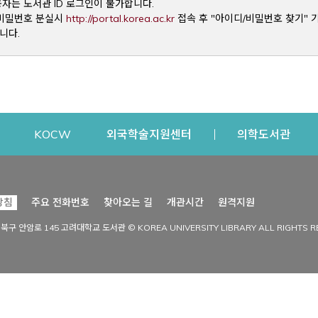
용자는 도서관 ID 로그인이 불가합니다.
Opens a new window
및 비밀번호 분실시
http://portal.korea.ac.kr
접속 후 "아이디/비밀번호 찾기" 
니다.
dow
Opens a new window
Opens a new window
Opens a new window
Open
KOCW
외국학술지원센터
의학도서관
시설이용
커뮤니티
Opens a new
방침
주요 전화번호
찾아오는 길
개관시간
원격지원
s a new window
시설찾기
도서관 소식
성북구 안암로 145 고려대학교 도서관 © KOREA UNIVERSITY LIBRARY ALL RIGHTS R
Opens a new window
시설·좌석 예약·현황
공지사항
중앙도서관
보도자료
중앙도서관(대학원)
홍보자료
학술정보관(CDL)
현황·통계
과학도서관
FAQ & QnA