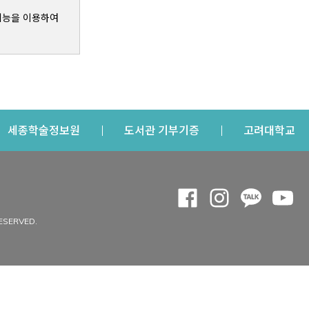
기능을 이용하여
s a new window
Opens a new window
Opens a new windo
Op
세종학술정보원
도서관 기부기증
고려대학교
나의공간
Opens a new window
Opens a new 
Opens a
Op
 window
내정보
ESERVED.
내서재
개인공지
이용자정보 관리
연회비·이용증
이용현황