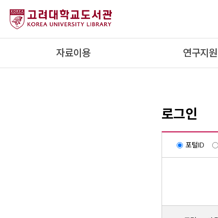
내
용
으
로
자료이용
연구지원
건
너
뛰
기
로그인
포털ID