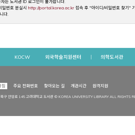
용자는 도서관 ID 로그인이 불가합니다.
Opens a new window
및 비밀번호 분실시
http://portal.korea.ac.kr
접속 후 "아이디/비밀번호 찾기" 
니다.
dow
Opens a new window
Opens a new window
Opens a new window
Open
KOCW
외국학술지원센터
의학도서관
시설이용
커뮤니티
Opens a new
방침
주요 전화번호
찾아오는 길
개관시간
원격지원
s a new window
시설찾기
도서관 소식
성북구 안암로 145 고려대학교 도서관 © KOREA UNIVERSITY LIBRARY ALL RIGHTS R
Opens a new window
시설·좌석 예약·현황
공지사항
중앙도서관
보도자료
중앙도서관(대학원)
홍보자료
학술정보관(CDL)
현황·통계
과학도서관
FAQ & QnA