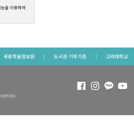
기능을 이용하여
s a new window
Opens a new window
Opens a new windo
Op
세종학술정보원
도서관 기부기증
고려대학교
나의공간
Opens a new window
Opens a new 
Opens a
Op
 window
내정보
ESERVED.
내서재
개인공지
이용자정보 관리
연회비·이용증
이용현황