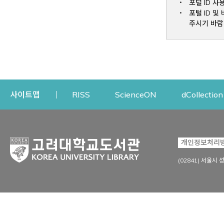
포털 ID 사
포털 ID 
주시기 바랍
Opens a new window
Opens a new win
사이트맵
RISS
ScienceON
dCollection
자료이용
연구지원
개인정보처리
Open
자료찾기
연구지원 서비스
(02841) 서울시 
상세검색
정보이용교육
강의수업자료
학술지 등재/평가 정보
데이터베이스
투고 저널 추천
전자저널
연구 동향 분석
전자책·이러닝
오픈액세스 출판 지원