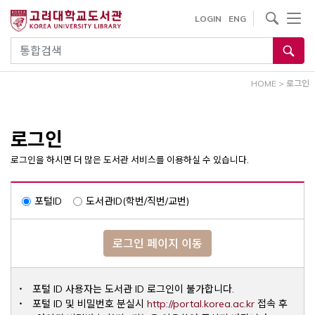
내
사이트내 검색
LOGIN
ENG
용
으
통합검색
로
건
HOME
>
로그인
너
뛰
기
로그인
로그인을 하시면 더 많은 도서관 서비스를 이용하실 수 있습니다.
포털ID
도서관ID(학번/직번/교번)
로그인 페이지 이동
포털 ID 사용자는 도서관 ID 로그인이 불가합니다.
Opens a ne
포털 ID 및 비밀번호 분실시
http://portal.korea.ac.kr
접속 후