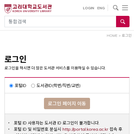
내
사이트내 검색
LOGIN
ENG
용
으
통합검색
로
건
HOME
>
로그인
너
뛰
기
로그인
로그인을 하시면 더 많은 도서관 서비스를 이용하실 수 있습니다.
포털ID
도서관ID(학번/직번/교번)
로그인 페이지 이동
포털 ID 사용자는 도서관 ID 로그인이 불가합니다.
Opens a ne
포털 ID 및 비밀번호 분실시
http://portal.korea.ac.kr
접속 후