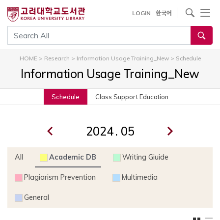
내
사이트내 검색
LOGIN
한국어
용
으
통합검색
로
건
HOME
>
Research
>
Information Usage Training_New
>
Schedule
너
Information Usage Training_New
뛰
기
Schedule
Class Support Education
.
All
Academic DB
Writing Giuide
Plagiarism Prevention
Multimedia
General