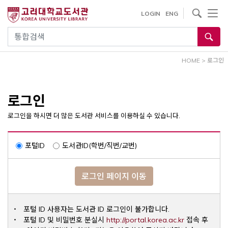
내
사이트내 검색
LOGIN
ENG
용
으
통합검색
로
건
HOME
>
로그인
너
뛰
기
로그인
로그인을 하시면 더 많은 도서관 서비스를 이용하실 수 있습니다.
포털ID
도서관ID(학번/직번/교번)
로그인 페이지 이동
포털 ID 사용자는 도서관 ID 로그인이 불가합니다.
Opens a ne
포털 ID 및 비밀번호 분실시
http://portal.korea.ac.kr
접속 후