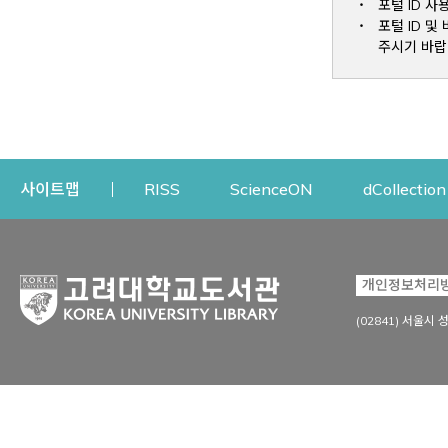
포털 ID 사
포털 ID 
주시기 바랍
Opens a new window
Opens a new win
사이트맵
RISS
ScienceON
dCollection
자료이용
연구지원
개인정보처리
Open
자료찾기
연구지원 서비스
(02841) 서울시 
상세검색
정보이용교육
강의수업자료
학술지 등재/평가 정보
데이터베이스
투고 저널 추천
전자저널
연구 동향 분석
전자책·이러닝
오픈액세스 출판 지원