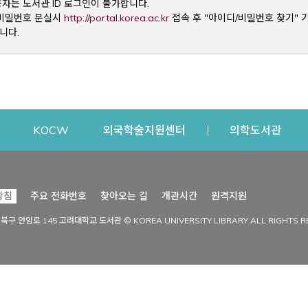
용자는 도서관 ID 로그인이 불가합니다.
Opens a new window
및 비밀번호 분실시
http://portal.korea.ac.kr
접속 후 "아이디/비밀번호 찾기" 
니다.
dow
Opens a new window
Opens a new window
Opens a new window
Open
KOCW
외국학술지원센터
의학도서관
시설이용
커뮤니티
Opens a new
방침
주요 전화번호
찾아오는 길
개관시간
원격지원
s a new window
시설찾기
도서관 소식
성북구 안암로 145 고려대학교 도서관 © KOREA UNIVERSITY LIBRARY ALL RIGHTS R
Opens a new window
시설·좌석 예약·현황
공지사항
중앙도서관
보도자료
중앙도서관(대학원)
홍보자료
학술정보관(CDL)
현황·통계
과학도서관
FAQ & QnA