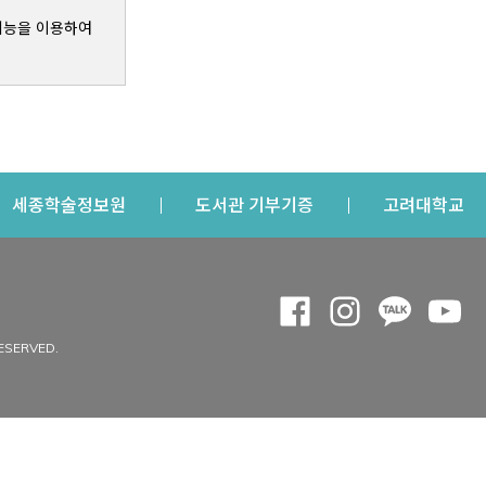
기능을 이용하여
s a new window
Opens a new window
Opens a new windo
Op
세종학술정보원
도서관 기부기증
고려대학교
나의공간
Opens a new window
Opens a new 
Opens a
Op
 window
내정보
ESERVED.
내서재
개인공지
이용자정보 관리
연회비·이용증
이용현황