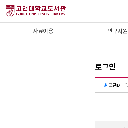
내
용
으
로
자료이용
연구지원
건
너
뛰
기
로그인
포털ID