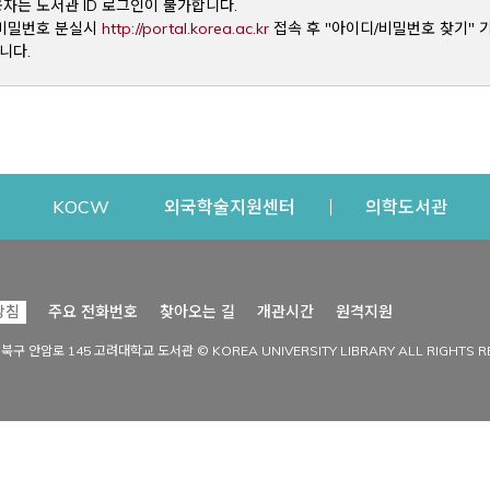
용자는 도서관 ID 로그인이 불가합니다.
Opens a new window
및 비밀번호 분실시
http://portal.korea.ac.kr
접속 후 "아이디/비밀번호 찾기" 
니다.
dow
Opens a new window
Opens a new window
Opens a new window
Open
KOCW
외국학술지원센터
의학도서관
시설이용
커뮤니티
Opens a new
방침
주요 전화번호
찾아오는 길
개관시간
원격지원
s a new window
시설찾기
도서관 소식
성북구 안암로 145 고려대학교 도서관 © KOREA UNIVERSITY LIBRARY ALL RIGHTS R
Opens a new window
시설·좌석 예약·현황
공지사항
중앙도서관
보도자료
중앙도서관(대학원)
홍보자료
학술정보관(CDL)
현황·통계
과학도서관
FAQ & QnA