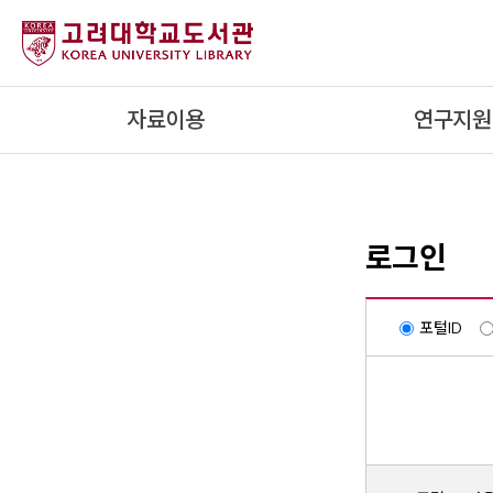
내
용
으
로
자료이용
연구지원
건
너
뛰
기
로그인
포털ID