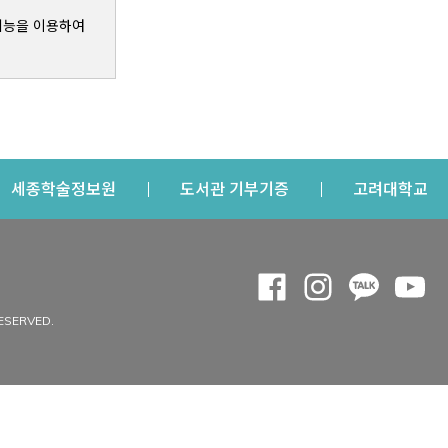
기능을 이용하여
s a new window
Opens a new window
Opens a new windo
Op
세종학술정보원
도서관 기부기증
고려대학교
나의공간
Opens a new window
Opens a new 
Opens a
Op
 window
내정보
ESERVED.
내서재
개인공지
이용자정보 관리
연회비·이용증
이용현황