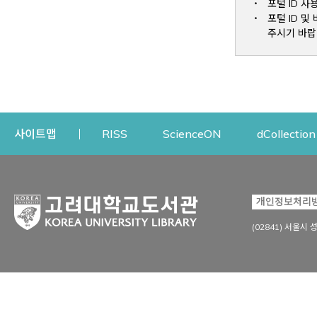
포털 ID 사
포털 ID 
주시기 바랍
Opens a new window
Opens a new win
사이트맵
RISS
ScienceON
dCollection
자료이용
연구지원
개인정보처리
Open
자료찾기
연구지원 서비스
(02841) 서울시 
상세검색
정보이용교육
강의수업자료
학술지 등재/평가 정보
데이터베이스
투고 저널 추천
전자저널
연구 동향 분석
전자책·이러닝
오픈액세스 출판 지원