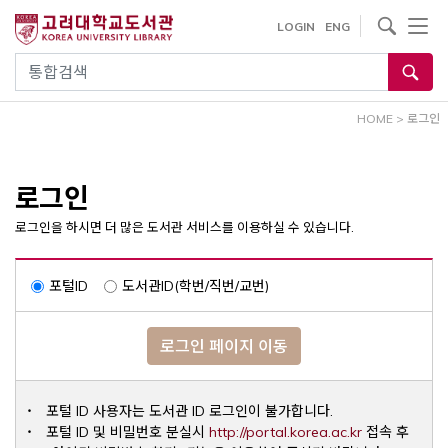
내
사이트내 검색
LOGIN
ENG
용
으
통합검색
로
건
HOME
>
로그인
너
뛰
기
로그인
로그인을 하시면 더 많은 도서관 서비스를 이용하실 수 있습니다.
포털ID
도서관ID(학번/직번/교번)
로그인 페이지 이동
포털 ID 사용자는 도서관 ID 로그인이 불가합니다.
Opens a ne
포털 ID 및 비밀번호 분실시
http://portal.korea.ac.kr
접속 후