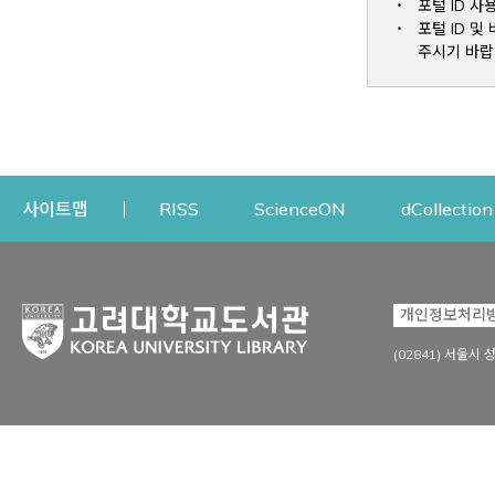
포털 ID 사
포털 ID 
주시기 바랍
Opens a new window
Opens a new win
사이트맵
RISS
ScienceON
dCollection
자료이용
연구지원
개인정보처리
Open
자료찾기
연구지원 서비스
(02841) 서울시 
상세검색
정보이용교육
강의수업자료
학술지 등재/평가 정보
데이터베이스
투고 저널 추천
전자저널
연구 동향 분석
전자책·이러닝
오픈액세스 출판 지원