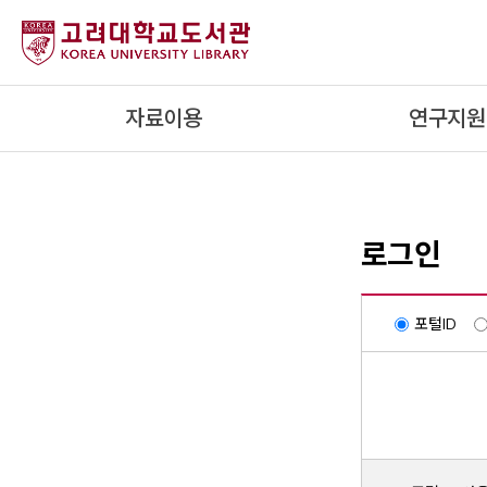
내
용
으
로
자료이용
연구지원
건
너
뛰
기
로그인
포털ID