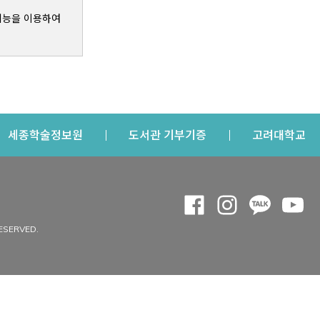
기능을 이용하여
s a new window
Opens a new window
Opens a new windo
Op
세종학술정보원
도서관 기부기증
고려대학교
나의공간
Opens a new window
Opens a new 
Opens a
Op
 window
내정보
ESERVED.
내서재
개인공지
이용자정보 관리
연회비·이용증
이용현황