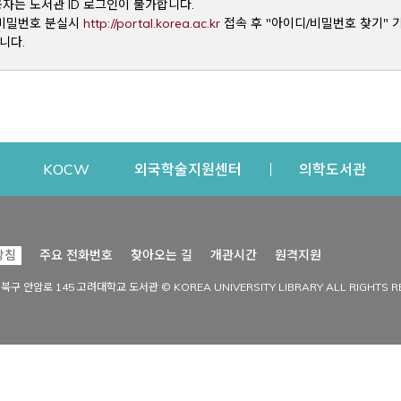
용자는 도서관 ID 로그인이 불가합니다.
Opens a new window
및 비밀번호 분실시
http://portal.korea.ac.kr
접속 후 "아이디/비밀번호 찾기" 
니다.
dow
Opens a new window
Opens a new window
Opens a new window
Open
KOCW
외국학술지원센터
의학도서관
시설이용
커뮤니티
Opens a new
방침
주요 전화번호
찾아오는 길
개관시간
원격지원
s a new window
시설찾기
도서관 소식
성북구 안암로 145 고려대학교 도서관 © KOREA UNIVERSITY LIBRARY ALL RIGHTS R
Opens a new window
시설·좌석 예약·현황
공지사항
중앙도서관
보도자료
중앙도서관(대학원)
홍보자료
학술정보관(CDL)
현황·통계
과학도서관
FAQ & QnA