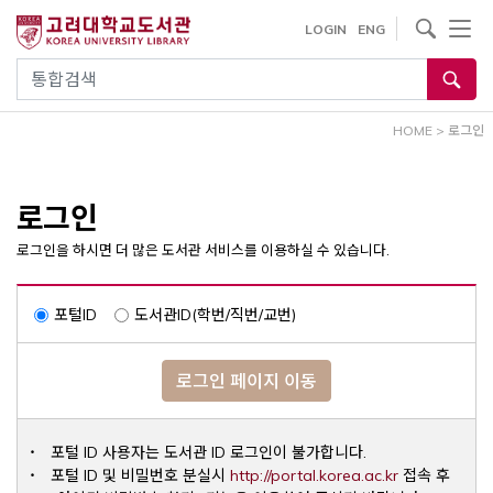
내
사이트내 검색
LOGIN
ENG
용
으
통합검색
로
건
HOME
>
로그인
너
뛰
기
로그인
로그인을 하시면 더 많은 도서관 서비스를 이용하실 수 있습니다.
포털ID
도서관ID(학번/직번/교번)
로그인 페이지 이동
포털 ID 사용자는 도서관 ID 로그인이 불가합니다.
Opens a ne
포털 ID 및 비밀번호 분실시
http://portal.korea.ac.kr
접속 후