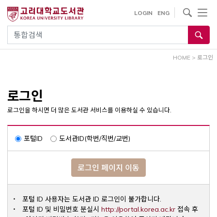
내
사이트내 검색
LOGIN
ENG
용
으
통합검색
로
건
HOME
>
로그인
너
뛰
기
로그인
로그인을 하시면 더 많은 도서관 서비스를 이용하실 수 있습니다.
포털ID
도서관ID(학번/직번/교번)
로그인 페이지 이동
포털 ID 사용자는 도서관 ID 로그인이 불가합니다.
Opens a ne
포털 ID 및 비밀번호 분실시
http://portal.korea.ac.kr
접속 후