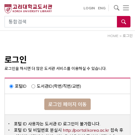
내
사이트내 검색
LOGIN
ENG
용
으
통합검색
로
건
HOME
>
로그인
너
뛰
기
로그인
로그인을 하시면 더 많은 도서관 서비스를 이용하실 수 있습니다.
포털ID
도서관ID(학번/직번/교번)
로그인 페이지 이동
포털 ID 사용자는 도서관 ID 로그인이 불가합니다.
Opens a ne
포털 ID 및 비밀번호 분실시
http://portal.korea.ac.kr
접속 후