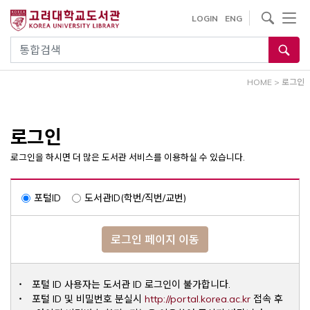
내
사이트내 검색
LOGIN
ENG
용
으
통합검색
로
건
HOME
>
로그인
너
뛰
기
로그인
로그인을 하시면 더 많은 도서관 서비스를 이용하실 수 있습니다.
포털ID
도서관ID(학번/직번/교번)
로그인 페이지 이동
포털 ID 사용자는 도서관 ID 로그인이 불가합니다.
Opens a ne
포털 ID 및 비밀번호 분실시
http://portal.korea.ac.kr
접속 후