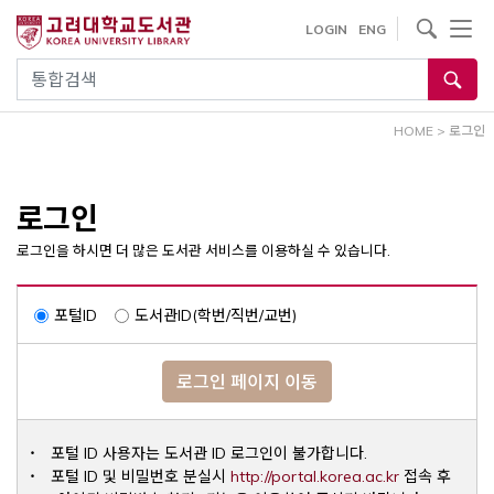
내
사이트내 검색
LOGIN
ENG
용
으
통합검색
로
건
HOME
>
로그인
너
뛰
기
로그인
로그인을 하시면 더 많은 도서관 서비스를 이용하실 수 있습니다.
포털ID
도서관ID(학번/직번/교번)
로그인 페이지 이동
포털 ID 사용자는 도서관 ID 로그인이 불가합니다.
Opens a ne
포털 ID 및 비밀번호 분실시
http://portal.korea.ac.kr
접속 후