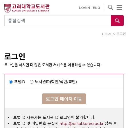
내
사이트내 검색
LOGIN
ENG
용
으
통합검색
로
건
HOME
>
로그인
너
뛰
기
로그인
로그인을 하시면 더 많은 도서관 서비스를 이용하실 수 있습니다.
포털ID
도서관ID(학번/직번/교번)
로그인 페이지 이동
포털 ID 사용자는 도서관 ID 로그인이 불가합니다.
Opens a ne
포털 ID 및 비밀번호 분실시
http://portal.korea.ac.kr
접속 후