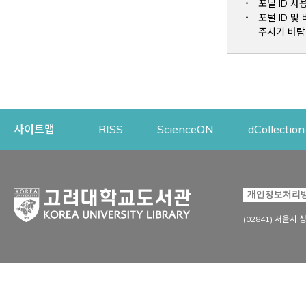
포털 ID 사
포털 ID 
주시기 바랍
Opens a new window
Opens a new win
사이트맵
RISS
ScienceON
dCollection
자료이용
연구지원
개인정보처리
Open
자료찾기
연구지원 서비스
(02841) 서울시 
상세검색
정보이용교육
강의수업자료
학술지 등재/평가 정보
데이터베이스
투고 저널 추천
전자저널
연구 동향 분석
전자책·이러닝
오픈액세스 출판 지원