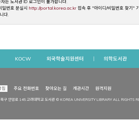
용자는 도서관 ID 로그인이 불가합니다.
Opens a new window
및 비밀번호 분실시
http://portal.korea.ac.kr
접속 후 "아이디/비밀번호 찾기" 
니다.
dow
Opens a new window
Opens a new window
Opens a new window
Open
KOCW
외국학술지원센터
의학도서관
시설이용
커뮤니티
Opens a new
방침
주요 전화번호
찾아오는 길
개관시간
원격지원
s a new window
시설찾기
도서관 소식
성북구 안암로 145 고려대학교 도서관 © KOREA UNIVERSITY LIBRARY ALL RIGHTS R
Opens a new window
시설·좌석 예약·현황
공지사항
중앙도서관
보도자료
중앙도서관(대학원)
홍보자료
학술정보관(CDL)
현황·통계
과학도서관
FAQ & QnA