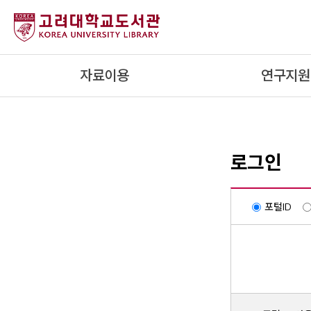
내
용
으
로
자료이용
연구지원
건
너
뛰
기
로그인
포털ID