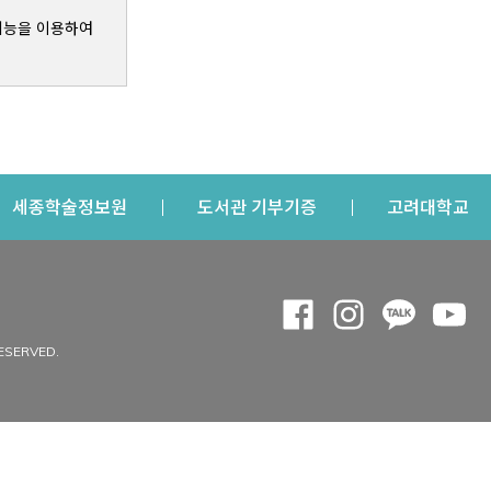
기능을 이용하여
s a new window
Opens a new window
Opens a new windo
Op
세종학술정보원
도서관 기부기증
고려대학교
나의공간
Opens a new window
Opens a new 
Opens a
Op
 window
내정보
ESERVED.
내서재
개인공지
이용자정보 관리
연회비·이용증
이용현황