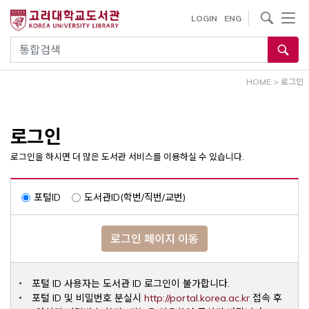
내
사이트내 검색
LOGIN
ENG
용
으
통합검색
로
건
HOME
>
로그인
너
뛰
기
로그인
로그인을 하시면 더 많은 도서관 서비스를 이용하실 수 있습니다.
포털ID
도서관ID(학번/직번/교번)
로그인 페이지 이동
포털 ID 사용자는 도서관 ID 로그인이 불가합니다.
Opens a ne
포털 ID 및 비밀번호 분실시
http://portal.korea.ac.kr
접속 후