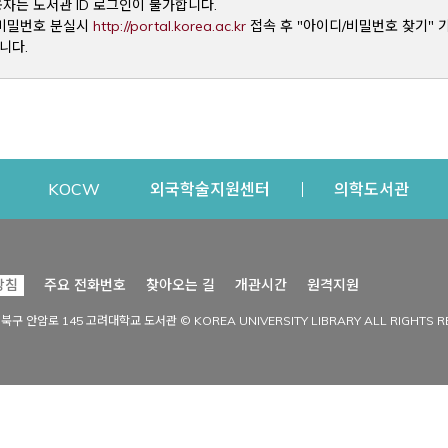
용자는 도서관 ID 로그인이 불가합니다.
Opens a new window
및 비밀번호 분실시
http://portal.korea.ac.kr
접속 후 "아이디/비밀번호 찾기" 
니다.
dow
Opens a new window
Opens a new window
Opens a new window
Open
KOCW
외국학술지원센터
의학도서관
시설이용
커뮤니티
Opens a new
방침
주요 전화번호
찾아오는 길
개관시간
원격지원
s a new window
시설찾기
도서관 소식
성북구 안암로 145 고려대학교 도서관 © KOREA UNIVERSITY LIBRARY ALL RIGHTS R
Opens a new window
시설·좌석 예약·현황
공지사항
중앙도서관
보도자료
중앙도서관(대학원)
홍보자료
학술정보관(CDL)
현황·통계
과학도서관
FAQ & QnA