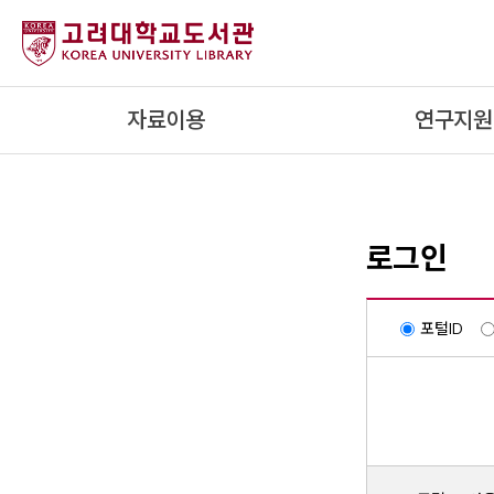
내
용
으
로
자료이용
연구지원
건
너
뛰
기
로그인
포털ID