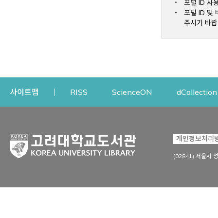
포털 ID 사
포털 ID 
주시기 바랍
Opens a new window
Opens a new win
사이트맵
RISS
ScienceON
dCollection
자료이용
연구지원
개인정보처리
Open
자료찾기
연구지원 서비스
(02841) 서울시 
상세검색
정보이용교육
강의수업자료
학술지 등재/평가 정보
데이터베이스
투고 저널 추천
전자저널
연구 동향 분석
전자책·이러닝
오픈액세스 출판 지원