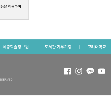
기능을 이용하여
s a new window
Opens a new window
Opens a new windo
Op
세종학술정보원
도서관 기부기증
고려대학교
나의공간
Opens a new window
Opens a new 
Opens a
Op
 window
내정보
ESERVED.
내서재
개인공지
이용자정보 관리
연회비·이용증
이용현황