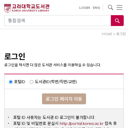
내
사이트내 검색
LOGIN
ENG
용
으
통합검색
로
건
HOME
>
로그인
너
뛰
기
로그인
로그인을 하시면 더 많은 도서관 서비스를 이용하실 수 있습니다.
포털ID
도서관ID(학번/직번/교번)
로그인 페이지 이동
포털 ID 사용자는 도서관 ID 로그인이 불가합니다.
Opens a ne
포털 ID 및 비밀번호 분실시
http://portal.korea.ac.kr
접속 후