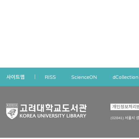
Opens a new window
Opens a new win
사이트맵
RISS
ScienceON
dCollection
자료이용
연구지원
개인정보처리
Open
자료찾기
연구지원 서비스
(02841) 서울시 
상세검색
정보이용교육
강의수업자료
학술지 등재/평가 정보
데이터베이스
투고 저널 추천