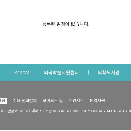
등록된 일정이 없습니다.
dow
Opens a new window
Opens a new window
Opens a new window
Open
KOCW
외국학술지원센터
의학도서관
시설이용
커뮤니티
Opens a new
방침
주요 전화번호
찾아오는 길
개관시간
원격지원
s a new window
시설찾기
도서관 소식
성북구 안암로 145 고려대학교 도서관 © KOREA UNIVERSITY LIBRARY ALL RIGHTS R
Opens a new window
시설·좌석 예약·현황
공지사항
중앙도서관
보도자료
중앙도서관(대학원)
홍보자료