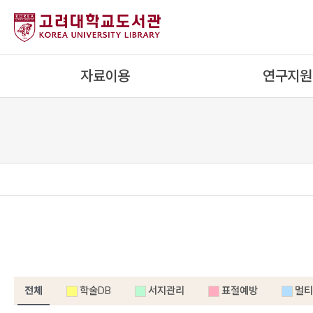
내
용
으
로
자료이용
연구지원
건
너
뛰
기
전체
학술DB
서지관리
표절예방
멀티