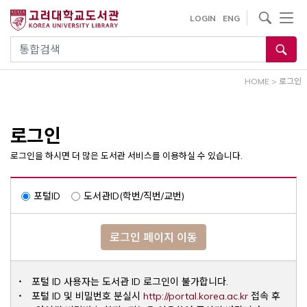
내
사이트내 검색
LOGIN
ENG
용
으
통합검색
로
건
HOME
>
로그인
너
뛰
기
로그인
로그인을 하시면 더 많은 도서관 서비스를 이용하실 수 있습니다.
포털ID
도서관ID(학번/직번/교번)
로그인 페이지 이동
포털 ID 사용자는 도서관 ID 로그인이 불가합니다.
Opens a ne
포털 ID 및 비밀번호 분실시
http://portal.korea.ac.kr
접속 후