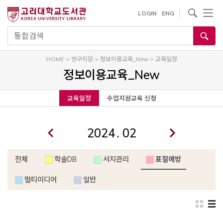
내
사이트내 검색
LOGIN
ENG
용
으
통합검색
로
건
HOME
>
연구지원
>
정보이용교육_New
>
교육일정
너
정보이용교육_New
뛰
기
교육일정
수업지원교육 신청
.
전체
학술DB
서지관리
표절예방
멀티미디어
일반