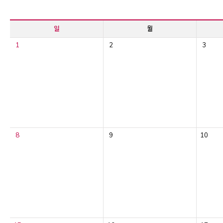
일
월
1
2
3
8
9
10