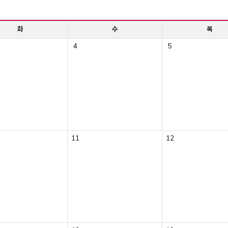
화
수
목
4
5
11
12