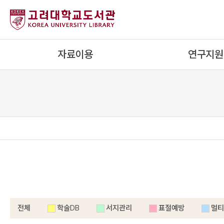
내
용
으
로
자료이용
연구지원
건
너
뛰
기
전체
학술DB
서지관리
표절예방
멀티