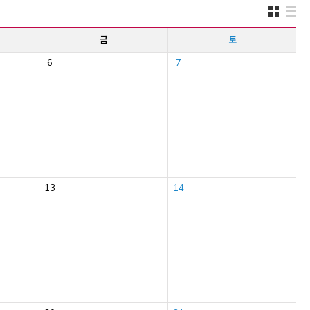
금
토
6
7
13
14