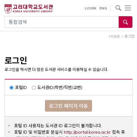
내
사이트내 검색
LOGIN
ENG
용
으
통합검색
로
건
HOME
>
로그인
너
뛰
기
로그인
로그인을 하시면 더 많은 도서관 서비스를 이용하실 수 있습니다.
포털ID
도서관ID(학번/직번/교번)
로그인 페이지 이동
포털 ID 사용자는 도서관 ID 로그인이 불가합니다.
Opens a ne
포털 ID 및 비밀번호 분실시
http://portal.korea.ac.kr
접속 후