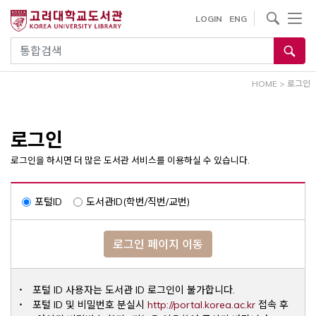
내
사이트내 검색
LOGIN
ENG
용
으
통합검색
로
건
HOME
>
로그인
너
뛰
기
로그인
로그인을 하시면 더 많은 도서관 서비스를 이용하실 수 있습니다.
포털ID
도서관ID(학번/직번/교번)
로그인 페이지 이동
포털 ID 사용자는 도서관 ID 로그인이 불가합니다.
Opens a ne
포털 ID 및 비밀번호 분실시
http://portal.korea.ac.kr
접속 후