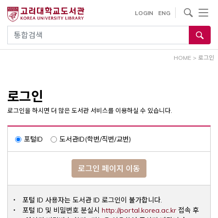
내
사이트내 검색
LOGIN
ENG
용
으
통합검색
로
건
HOME
>
로그인
너
뛰
기
로그인
로그인을 하시면 더 많은 도서관 서비스를 이용하실 수 있습니다.
포털ID
도서관ID(학번/직번/교번)
로그인 페이지 이동
포털 ID 사용자는 도서관 ID 로그인이 불가합니다.
Opens a ne
포털 ID 및 비밀번호 분실시
http://portal.korea.ac.kr
접속 후