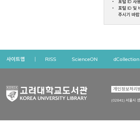
포털 ID 사
포털 ID 
주시기 바랍
Opens a new window
Opens a new win
사이트맵
RISS
ScienceON
dCollection
자료이용
연구지원
개인정보처리
Open
자료찾기
연구지원 서비스
(02841) 서울시 
상세검색
정보이용교육
강의수업자료
학술지 등재/평가 정보
데이터베이스
투고 저널 추천
전자저널
연구 동향 분석
전자책·이러닝
오픈액세스 출판 지원