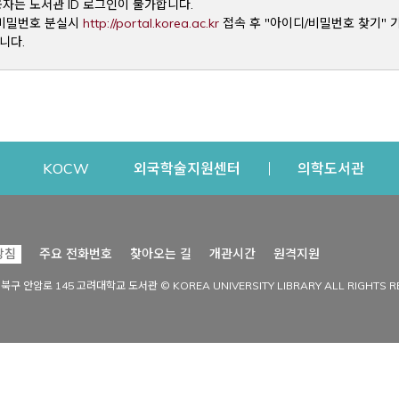
용자는 도서관 ID 로그인이 불가합니다.
Opens a new window
및 비밀번호 분실시
http://portal.korea.ac.kr
접속 후 "아이디/비밀번호 찾기" 
니다.
dow
Opens a new window
Opens a new window
Opens a new window
Open
KOCW
외국학술지원센터
의학도서관
시설이용
커뮤니티
Opens a new
방침
주요 전화번호
찾아오는 길
개관시간
원격지원
s a new window
시설찾기
도서관 소식
성북구 안암로 145 고려대학교 도서관 © KOREA UNIVERSITY LIBRARY ALL RIGHTS R
Opens a new window
시설·좌석 예약·현황
공지사항
중앙도서관
보도자료
중앙도서관(대학원)
홍보자료
학술정보관(CDL)
현황·통계
과학도서관
FAQ & QnA