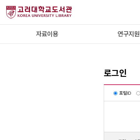
내
용
으
로
자료이용
연구지원
건
너
뛰
기
로그인
포털ID