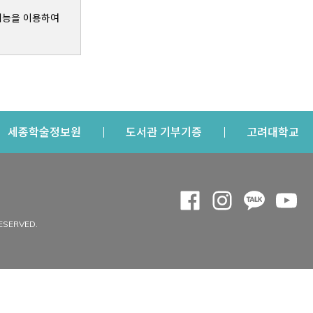
기능을 이용하여
s a new window
Opens a new window
Opens a new windo
Op
세종학술정보원
도서관 기부기증
고려대학교
나의공간
Opens a new window
Opens a new 
Opens a
Op
 window
내정보
ESERVED.
내서재
개인공지
이용자정보 관리
연회비·이용증
이용현황