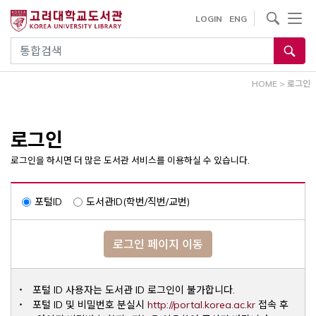
내
사이트내 검색
LOGIN
ENG
용
으
통합검색
로
건
HOME
>
로그인
너
뛰
기
로그인
로그인을 하시면 더 많은 도서관 서비스를 이용하실 수 있습니다.
포털ID
도서관ID(학번/직번/교번)
로그인 페이지 이동
포털 ID 사용자는 도서관 ID 로그인이 불가합니다.
Opens a ne
포털 ID 및 비밀번호 분실시
http://portal.korea.ac.kr
접속 후