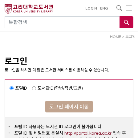
내
사이트내 검색
LOGIN
ENG
용
으
통합검색
로
건
HOME
>
로그인
너
뛰
기
로그인
로그인을 하시면 더 많은 도서관 서비스를 이용하실 수 있습니다.
포털ID
도서관ID(학번/직번/교번)
로그인 페이지 이동
포털 ID 사용자는 도서관 ID 로그인이 불가합니다.
Opens a ne
포털 ID 및 비밀번호 분실시
http://portal.korea.ac.kr
접속 후