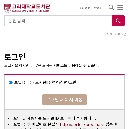
내
사이트내 검색
LOGIN
ENG
용
으
통합검색
로
건
HOME
>
로그인
너
뛰
기
로그인
로그인을 하시면 더 많은 도서관 서비스를 이용하실 수 있습니다.
포털ID
도서관ID(학번/직번/교번)
로그인 페이지 이동
포털 ID 사용자는 도서관 ID 로그인이 불가합니다.
Opens a ne
포털 ID 및 비밀번호 분실시
http://portal.korea.ac.kr
접속 후