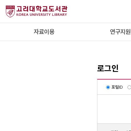
내
용
으
로
자료이용
연구지원
건
너
뛰
기
로그인
포털ID