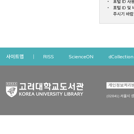
포털 ID 사
포털 ID 
주시기 바랍
Opens a new window
Opens a new win
사이트맵
RISS
ScienceON
dCollection
자료이용
연구지원
개인정보처리
Open
자료찾기
연구지원 서비스
(02841) 서울시 
상세검색
정보이용교육
강의수업자료
학술지 등재/평가 정보
데이터베이스
투고 저널 추천
전자저널
연구 동향 분석
전자책·이러닝
오픈액세스 출판 지원