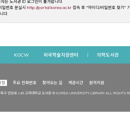
용자는 도서관 ID 로그인이 불가합니다.
Opens a new window
및 비밀번호 분실시
http://portal.korea.ac.kr
접속 후 "아이디/비밀번호 찾기" 
니다.
dow
Opens a new window
Opens a new window
Opens a new window
Open
KOCW
외국학술지원센터
의학도서관
시설이용
커뮤니티
Opens a new
방침
주요 전화번호
찾아오는 길
개관시간
원격지원
s a new window
시설찾기
도서관 소식
성북구 안암로 145 고려대학교 도서관 © KOREA UNIVERSITY LIBRARY ALL RIGHTS R
Opens a new window
시설·좌석 예약·현황
공지사항
중앙도서관
보도자료
중앙도서관(대학원)
홍보자료
학술정보관(CDL)
현황·통계
과학도서관
FAQ & QnA