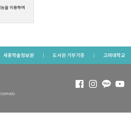
기능을 이용하여
s a new window
Opens a new window
Opens a new windo
Op
세종학술정보원
도서관 기부기증
고려대학교
나의공간
Opens a new window
Opens a new 
Opens a
Op
 window
내정보
ESERVED.
내서재
개인공지
이용자정보 관리
연회비·이용증
이용현황