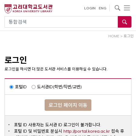
내
사이트내 검색
LOGIN
ENG
용
으
통합검색
로
건
HOME
>
로그인
너
뛰
기
로그인
로그인을 하시면 더 많은 도서관 서비스를 이용하실 수 있습니다.
포털ID
도서관ID(학번/직번/교번)
로그인 페이지 이동
포털 ID 사용자는 도서관 ID 로그인이 불가합니다.
Opens a ne
포털 ID 및 비밀번호 분실시
http://portal.korea.ac.kr
접속 후