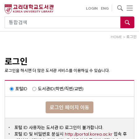
내
사이트내 검색
LOGIN
ENG
용
으
통합검색
로
건
HOME
>
로그인
너
뛰
기
로그인
로그인을 하시면 더 많은 도서관 서비스를 이용하실 수 있습니다.
포털ID
도서관ID(학번/직번/교번)
로그인 페이지 이동
포털 ID 사용자는 도서관 ID 로그인이 불가합니다.
Opens a ne
포털 ID 및 비밀번호 분실시
http://portal.korea.ac.kr
접속 후