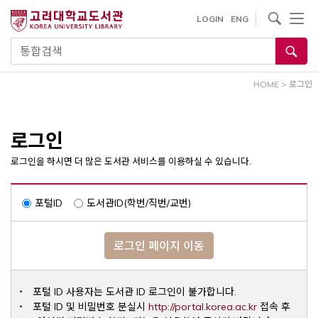
내
사이트내 검색
LOGIN
ENG
용
으
통합검색
로
건
HOME
>
로그인
너
뛰
기
로그인
로그인을 하시면 더 많은 도서관 서비스를 이용하실 수 있습니다.
포털ID
도서관ID(학번/직번/교번)
로그인 페이지 이동
포털 ID 사용자는 도서관 ID 로그인이 불가합니다.
Opens a ne
포털 ID 및 비밀번호 분실시
http://portal.korea.ac.kr
접속 후