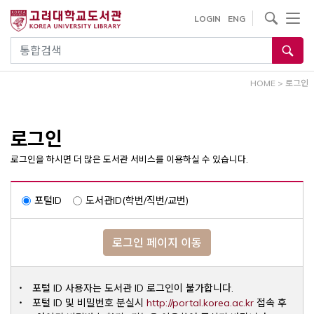
내
사이트내 검색
LOGIN
ENG
용
으
통합검색
로
건
HOME
>
로그인
너
뛰
기
로그인
로그인을 하시면 더 많은 도서관 서비스를 이용하실 수 있습니다.
포털ID
도서관ID(학번/직번/교번)
로그인 페이지 이동
포털 ID 사용자는 도서관 ID 로그인이 불가합니다.
Opens a ne
포털 ID 및 비밀번호 분실시
http://portal.korea.ac.kr
접속 후