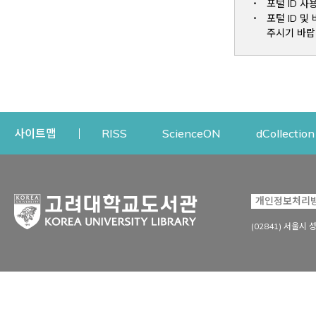
포털 ID 사
포털 ID 
주시기 바랍
Opens a new window
Opens a new win
사이트맵
RISS
ScienceON
dCollection
자료이용
연구지원
개인정보처리
Open
자료찾기
연구지원 서비스
(02841) 서울시 
상세검색
정보이용교육
강의수업자료
학술지 등재/평가 정보
데이터베이스
투고 저널 추천
전자저널
연구 동향 분석
전자책·이러닝
오픈액세스 출판 지원