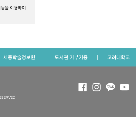
기능을 이용하여
s a new window
Opens a new window
Opens a new windo
Op
세종학술정보원
도서관 기부기증
고려대학교
나의공간
Opens a new window
Opens a new 
Opens a
Op
 window
내정보
ESERVED.
내서재
개인공지
이용자정보 관리
연회비·이용증
이용현황