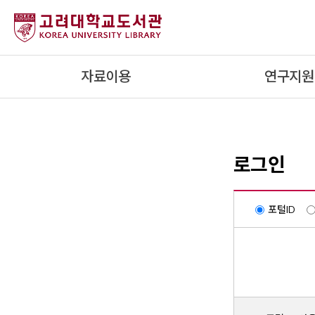
내
용
으
로
자료이용
연구지원
건
너
뛰
기
로그인
포털ID