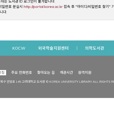
용자는 도서관 ID 로그인이 불가합니다.
Opens a new window
및 비밀번호 분실시
http://portal.korea.ac.kr
접속 후 "아이디/비밀번호 찾기" 
니다.
dow
Opens a new window
Opens a new window
Opens a new window
Open
KOCW
외국학술지원센터
의학도서관
시설이용
커뮤니티
Opens a new
방침
주요 전화번호
찾아오는 길
개관시간
원격지원
s a new window
시설찾기
도서관 소식
성북구 안암로 145 고려대학교 도서관 © KOREA UNIVERSITY LIBRARY ALL RIGHTS R
Opens a new window
시설·좌석 예약·현황
공지사항
중앙도서관
보도자료
중앙도서관(대학원)
홍보자료
학술정보관(CDL)
현황·통계
과학도서관
FAQ & QnA