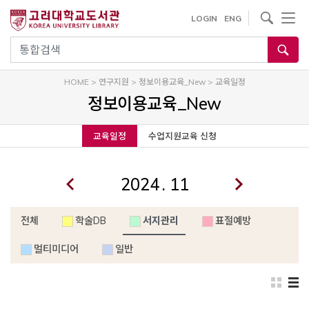
내
사이트내 검색
LOGIN
ENG
용
으
통합검색
로
건
HOME
>
연구지원
>
정보이용교육_New
>
교육일정
너
정보이용교육_New
뛰
기
교육일정
수업지원교육 신청
.
전체
학술DB
서지관리
표절예방
멀티미디어
일반