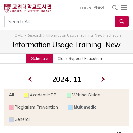
내
사이트내 검색
LOGIN
한국어
용
으
통합검색
로
건
HOME
>
Research
>
Information Usage Training_New
>
Schedule
너
Information Usage Training_New
뛰
기
Schedule
Class Support Education
.
All
Academic DB
Writing Giuide
Plagiarism Prevention
Multimedia
General