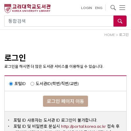
내
사이트내 검색
LOGIN
ENG
용
으
통합검색
로
건
HOME
>
로그인
너
뛰
기
로그인
로그인을 하시면 더 많은 도서관 서비스를 이용하실 수 있습니다.
포털ID
도서관ID(학번/직번/교번)
로그인 페이지 이동
포털 ID 사용자는 도서관 ID 로그인이 불가합니다.
Opens a ne
포털 ID 및 비밀번호 분실시
http://portal.korea.ac.kr
접속 후