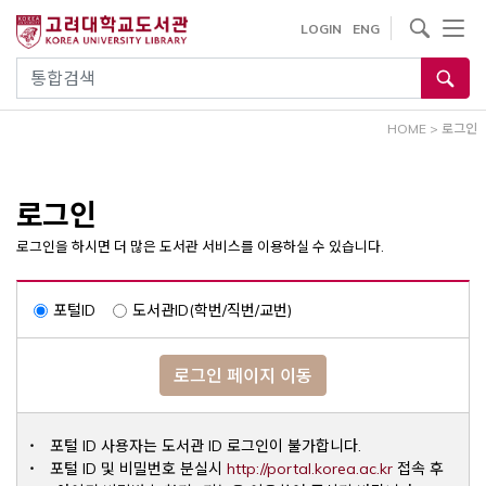
내
사이트내 검색
LOGIN
ENG
용
으
통합검색
로
건
HOME
>
로그인
너
뛰
기
로그인
로그인을 하시면 더 많은 도서관 서비스를 이용하실 수 있습니다.
포털ID
도서관ID(학번/직번/교번)
로그인 페이지 이동
포털 ID 사용자는 도서관 ID 로그인이 불가합니다.
Opens a ne
포털 ID 및 비밀번호 분실시
http://portal.korea.ac.kr
접속 후