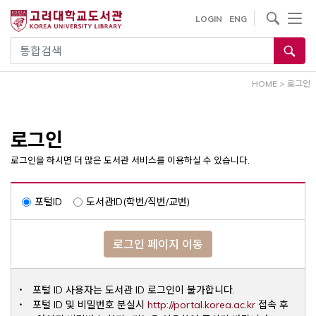
내
사이트내 검색
LOGIN
ENG
용
으
통합검색
로
건
HOME
>
로그인
너
뛰
기
로그인
로그인을 하시면 더 많은 도서관 서비스를 이용하실 수 있습니다.
포털ID
도서관ID(학번/직번/교번)
로그인 페이지 이동
포털 ID 사용자는 도서관 ID 로그인이 불가합니다.
Opens a ne
포털 ID 및 비밀번호 분실시
http://portal.korea.ac.kr
접속 후