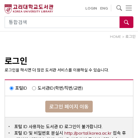
내
사이트내 검색
LOGIN
ENG
용
으
통합검색
로
건
HOME
>
로그인
너
뛰
기
로그인
로그인을 하시면 더 많은 도서관 서비스를 이용하실 수 있습니다.
포털ID
도서관ID(학번/직번/교번)
로그인 페이지 이동
포털 ID 사용자는 도서관 ID 로그인이 불가합니다.
Opens a ne
포털 ID 및 비밀번호 분실시
http://portal.korea.ac.kr
접속 후