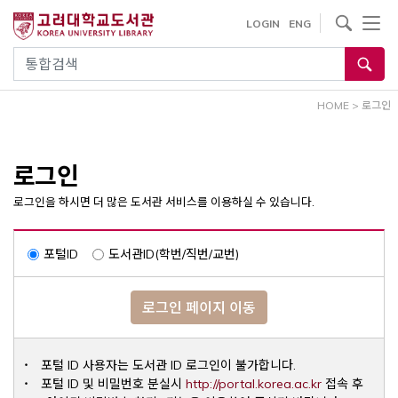
내
사이트내 검색
LOGIN
ENG
용
으
통합검색
로
건
HOME
>
로그인
너
뛰
기
로그인
로그인을 하시면 더 많은 도서관 서비스를 이용하실 수 있습니다.
포털ID
도서관ID(학번/직번/교번)
로그인 페이지 이동
포털 ID 사용자는 도서관 ID 로그인이 불가합니다.
Opens a ne
포털 ID 및 비밀번호 분실시
http://portal.korea.ac.kr
접속 후