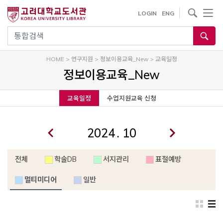
내
사이트내 검색
LOGIN
ENG
용
으
통합검색
로
건
HOME
>
연구지원
>
정보이용교육_New
>
교육일정
너
정보이용교육_New
뛰
기
교육일정
수업지원교육 신청
.
전체
학술DB
서지관리
표절예방
멀티미디어
일반